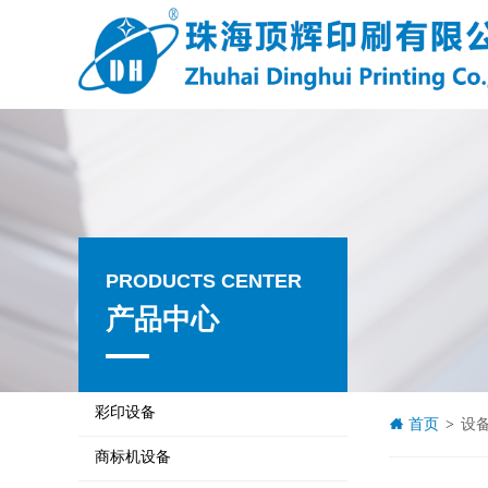
PRODUCTS CENTER
PRODUCTS CENTER
产品中心
产品中心
彩印设备
首页
设
>
商标机设备