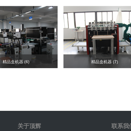
查看详情
查看详情
精品盒机器 (6)
精品盒机器 (7)
查看详情
查看详情
关于顶辉
联系我